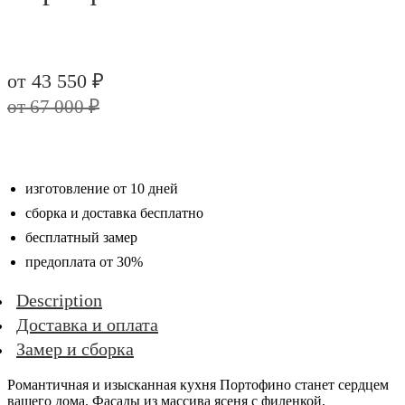
Original
price
Current
от
43 550
₽
was:
price
от
67 000
₽
67
is:
000 ₽.
43
550 ₽.
изготовление от 10 дней
сборка и доставка бесплатно
бесплатный замер
предоплата от 30%
Description
Доставка и оплата
Замер и сборка
Романтичная и изысканная кухня Портофино станет сердцем
вашего дома. Фасады из массива ясеня с филенкой,