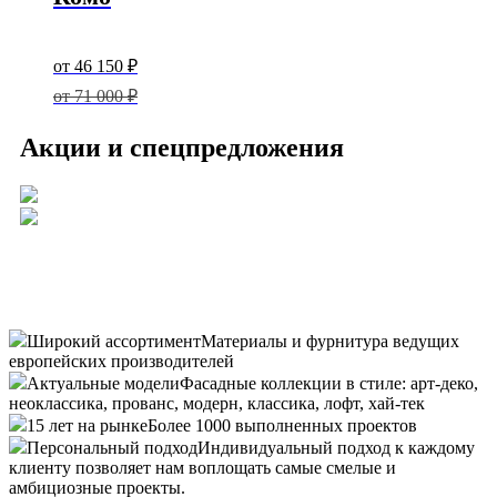
400 ₽.
Original
price
Current
от
46 150
₽
was:
price
от
71 000
₽
71
000 ₽.
is:
Акции и спецпредложения
46
150 ₽.
Широкий ассортимент
Материалы и фурнитура ведущих
европейских производителей
Актуальные модели
Фасадные коллекции в стиле: арт-деко,
неоклассика, прованс, модерн, классика, лофт, хай-тек
15 лет на рынке
Более 1000 выполненных проектов
Персональный подход
Индивидуальный подход к каждому
клиенту позволяет нам воплощать самые смелые и
амбициозные проекты.