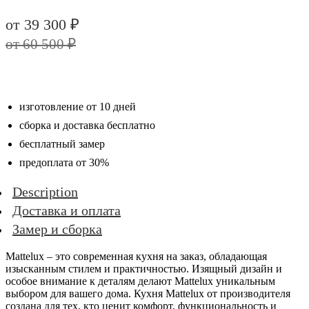
Original
price
Current
от
39 300
₽
was:
price
от
60 500
₽
60
is:
500 ₽.
39
300 ₽.
изготовление от 10 дней
сборка и доставка бесплатно
бесплатный замер
предоплата от 30%
Description
Доставка и оплата
Замер и сборка
Mattelux – это современная кухня на заказ, обладающая
изысканным стилем и практичностью. Изящный дизайн и
особое внимание к деталям делают Mattelux уникальным
выбором для вашего дома. Кухня Mattelux от производителя
создана для тех, кто ценит комфорт, функциональность и