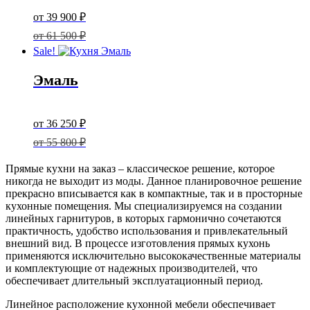
Original
price
Current
от
39 900
₽
was:
price
от
61 500
₽
61
Sale!
500 ₽.
is:
39
Эмаль
900 ₽.
Original
price
Current
от
36 250
₽
was:
price
от
55 800
₽
55
800 ₽.
is:
Прямые кухни на заказ – классическое решение, которое
36
никогда не выходит из моды. Данное планировочное решение
прекрасно вписывается как в компактные, так и в просторные
250 ₽.
кухонные помещения. Мы специализируемся на создании
линейных гарнитуров, в которых гармонично сочетаются
практичность, удобство использования и привлекательный
внешний вид. В процессе изготовления прямых кухонь
применяются исключительно высококачественные материалы
и комплектующие от надежных производителей, что
обеспечивает длительный эксплуатационный период.
Линейное расположение кухонной мебели обеспечивает