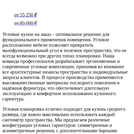
800 ₽.
Original
price
Current
от
55 250
₽
was:
price
от
85 000
₽
85
000 ₽.
is:
Угловые кухни на заказ – оптимальное решение для
55
функционального применения помещения. Угловое
расположение мебели позволяет превратить
250 ₽.
малофункциональный угол в полезное пространство, что не
всегда возможно при других типах планировки. Наша
команда профессионалов разрабатывает эргономичные и
современные угловые композиции, принимая во внимание
все архитектурные нюансы пространства и индивидуальные
запросы клиентов. В процессе производства применяются
высококачественные материалы последнего поколения и
надёжная фурнитура, что обеспечивает длительную
эксплуатацию и комфортное использование кухонного
гарнитура.
Угловая планировка отлично подходит для кухонь среднего
размера, где важно максимально использовать каждый
сантиметр пространства. Мы предлагаем различные
конфигурации угловых гарнитуров: симметричные и
асимметричные решения, с дополнительными барными