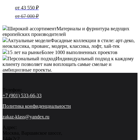
Original
price
Current
от
43 550
₽
was:
price
от
67 000
₽
67
000 ₽.
is:
Широкий ассортимент
Материалы и фурнитура ведущих
43
европейских производителей
Актуальные модели
Фасадные коллекции в стиле: арт-деко,
550 ₽.
неоклассика, прованс, модерн, классика, лофт, хай-тек
15 лет на рынке
Более 1000 выполненных проектов
Персональный подход
Индивидуальный подход к каждому
клиенту позволяет нам воплощать самые смелые и
амбициозные проекты.
Телефон:
+7 (901) 533-66-33
Политика конфиденциальности
zakaz-klass@yandex.ru
Адрес:
Москва, Варшавское шоссе,
144к2с2